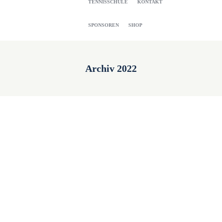
TENNISSCHULE
KONTAKT
SPONSOREN
SHOP
Archiv 2022
Vorstand wieder komplett
4. November 2022
Liebe Mitglieder, auf der außerordentlichen
Mitgliederversammlung vom 3. November 2022
wurden die vakanten Vorstandspositionen neu
besetzt: 1...
Read more