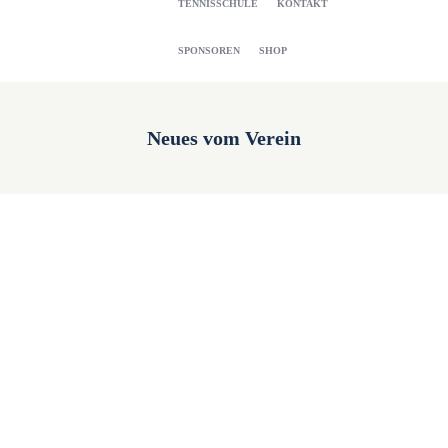
TENNISSCHULE
KONTAKT
SPONSOREN
SHOP
Neues vom Verein
TC Wehen – Glühweintreff 2025
15. November 2025
🎅🏻🎄TC Wehen startet in die schönste Zeit des
Jahres 🎅🏻🎄Pünktlich zum 1. Advent wollen wir
mit euch in diese ganz besondere Zeit im Jahr
starten. 🎄...
Read more