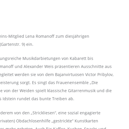
reins-Mitglied Lena Romanoff zum diesjährigen
artenstr. 9) ein.
lungsreiche Musikdarbietungen von Kabarett bis
anoff und Alexander Weis präsentieren Ausschnitte aus
gleitet werden sie von dem Bajanvirtuosen Victor Pribylov,
geisterung sorgt. Es singt das Frauenensemble „Die
e von der Weiden spielt klassische Gitarrenmusik und die
 Idstein rundet das bunte Treiben ab.
rem von den „Strickliesen“, eine sozial engagierte
rivaten) Obdachlosenhilfe „gestrickte“ Kunstkarten
eles mehr geboten. Auch für Kaffee, Kuchen, Snacks und