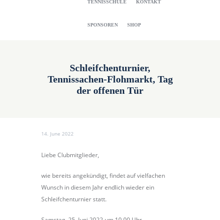
TENNISSCHULE
KONTAKT
SPONSOREN
SHOP
Schleifchenturnier,
Tennissachen-Flohmarkt, Tag
der offenen Tür
14. June 2022
Liebe Clubmitglieder,
wie bereits angekündigt, findet auf vielfachen
Wunsch in diesem Jahr endlich wieder ein
Schleifchenturnier statt.
Samstag, 25. Juni 2022 um 10.00 Uhr