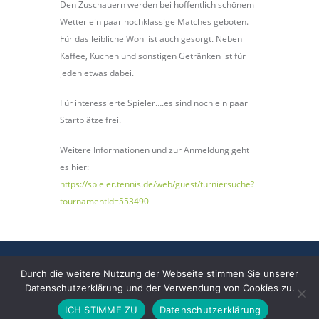
Den Zuschauern werden bei hoffentlich schönem
Wetter ein paar hochklassige Matches geboten.
Für das leibliche Wohl ist auch gesorgt. Neben
Kaffee, Kuchen und sonstigen Getränken ist für
jeden etwas dabei.
Für interessierte Spieler….es sind noch ein paar
Startplätze frei.
Weitere Informationen und zur Anmeldung geht
es hier:
https://spieler.tennis.de/web/guest/turniersuche?
tournamentId=553490
Datenschutz
Impressum
Durch die weitere Nutzung der Webseite stimmen Sie unserer
© Alle Rechte vorbehalten Tennis Club Wehen e.V.
Datenschutzerklärung und der Verwendung von Cookies zu.
2024
ICH STIMME ZU
Datenschutzerklärung