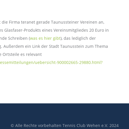
et die Firma teranet gerade Taunussteiner Vereinen an,
es Glasfaser-Produkts eines Vereinsmitgliedes 20 Euro in
nde Schreiben (
was es hier gibt
), das lediglich der
ung. Außerdem ein Link der Stadt Taunusstein zum Thema
 Ortsteile es relevant
ressemitteilungen/uebersicht-900002665-29880.html?
© Alle Rechte vorbehalten Tennis Club Wehen e.V. 2024