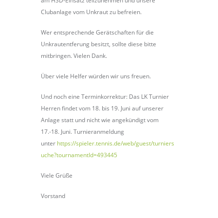
am HSD-Einsatz teilzunehmen und unsere
Clubanlage vom Unkraut zu befreien.
Wer entsprechende Gerätschaften für die
Unkrautentferung besitzt, sollte diese bitte
mitbringen. Vielen Dank.
Über viele Helfer würden wir uns freuen.
Und noch eine Terminkorrektur: Das LK Turnier
Herren findet vom 18. bis 19. Juni auf unserer
Anlage statt und nicht wie angekündigt vom
17.-18. Juni. Turnieranmeldung
unter
https://spieler.tennis.de/web/guest/turniers
uche?tournamentId=493445
Viele Grüße
Vorstand