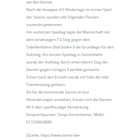
werden konnte.
Nach der knappen 4:5 Niederlage im ersten Spiel
der Saison, wurden alle folgenden Partien
souverän gewonnen.
Am vorletzten Spieltag legte die Mannschaft mit
dem eindeutigen 7:2 Sieg gegen den
Tabellenführer Bad Soden II die Grundlage für den
Aufstieg. Am letzten Spieltag in Seitzenhahn
wurde der Aufstieg durch einen klaren Sieg der
Damen gegen Usingen II perfekt gemacht.
Schon nach den Einzeln wurde mit Sekt die tolle
Teamleistung gefeiert.
Da für die kommende Saison erneut
Veränderungen anstehen, freuen sich die Damen
40 II über spielfreudige Verstärkung.
Ansprechpartner: Sonja Geisenhainer, Mobil:
0172/6663888
(Quelle: https://www.tennis-bw-