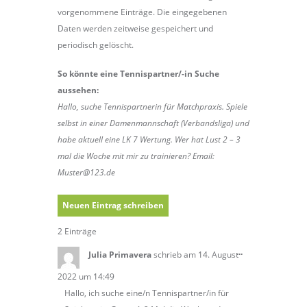
vorgenommene Einträge. Die eingegebenen
Daten werden zeitweise gespeichert und
periodisch gelöscht.
So könnte eine Tennispartner/-in Suche
aussehen:
Hallo, suche Tennispartnerin für Matchpraxis. Spiele
selbst in einer Damenmannschaft (Verbandsliga) und
habe aktuell eine LK 7 Wertung. Wer hat Lust 2 – 3
mal die Woche mit mir zu trainieren? Email:
Muster@123.de
2 Einträge
Diese
...
Julia Primavera
schrieb am
14. August
Metabox
ein-/ausblende
2022
um
14:49
Hallo, ich suche eine/n Tennispartner/in für