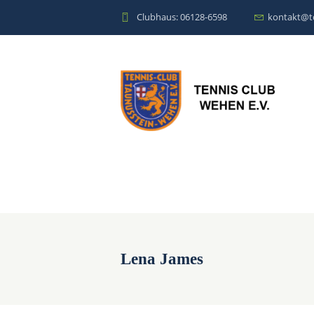
Clubhaus: 06128-6598
kontakt@t
Lena James