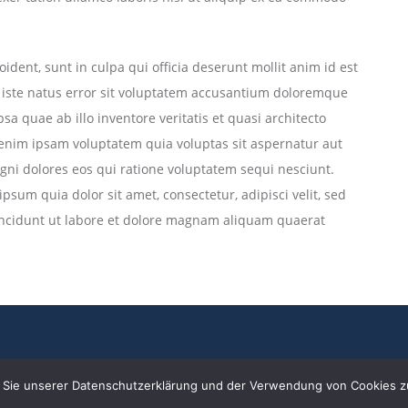
ident, sunt in culpa qui officia deserunt mollit anim id est
 iste natus error sit voluptatem accusantium doloremque
a quae ab illo inventore veritatis et quasi architecto
 enim ipsam voluptatem quia voluptas sit aspernatur aut
gni dolores eos qui ratione voluptatem sequi nesciunt.
sum quia dolor sit amet, consectetur, adipisci velit, sed
cidunt ut labore et dolore magnam aliquam quaerat
© Alle Rechte vorbehalten Tennis Club Wehen e.V. 2024
 Sie unserer Datenschutzerklärung und der Verwendung von Cookies z