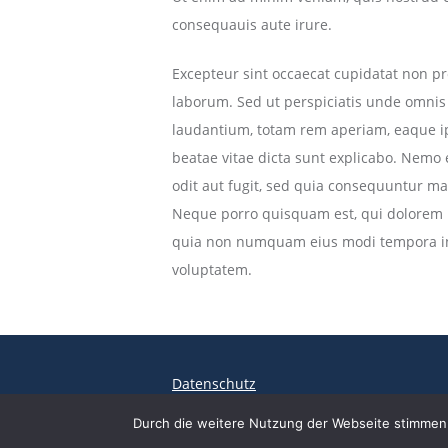
consequauis aute irure.
Excepteur sint occaecat cupidatat non pro
laborum. Sed ut perspiciatis unde omnis
laudantium, totam rem aperiam, eaque ips
beatae vitae dicta sunt explicabo. Nemo
odit aut fugit, sed quia consequuntur ma
Neque porro quisquam est, qui dolorem ip
quia non numquam eius modi tempora in
voluptatem.
Datenschutz
Durch die weitere Nutzung der Webseite stimmen