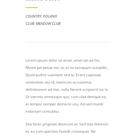
COUNTRY: POLAND
CLUB: MEADOW CLUB
Lorem ipsum dolor sit amet, amet alii ea his.
Minim perpetua nec ut, ei vix tamquam euripidis.
Quod audire suavitate sed te. Erant copiosae
sententiae sea id, maiorum accusamus
definitionem ad mei, nulla fierent scripserit ius in.
Ut inermis omnesque quo, cum clita denique ea,
et tempor semper detracto usu. Ad sed mundi
indoctum consulatu.
Sea facer propriae deserunt et. Sed tota dolorem
et, eu cum aperiam fastidii consequat. Ne