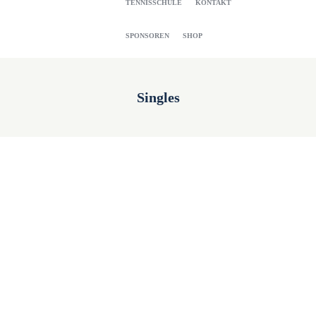
TENNISSCHULE
KONTAKT
SPONSOREN
SHOP
Singles
Nanchang Challenger Women (hard)
Started
12. January 2016