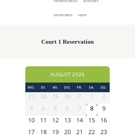
TENNISSCHULE
KONTAKT
SPONSOREN
SHOP
Court 1 Reservation
AUGUST 2026
MO.
DI.
MI.
DO.
FR.
SA.
SO.
27
28
29
30
31
1
2
3
4
5
6
7
8
9
10
11
12
13
14
15
16
17
18
19
20
21
22
23