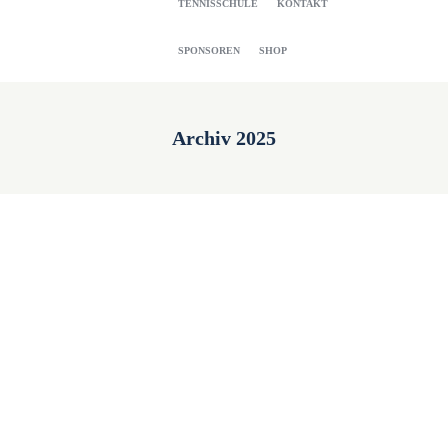
TENNISSCHULE
KONTAKT
SPONSOREN
SHOP
Archiv 2025
TC Wehen – Glühweintreff 2025
15. November 2025
🎅🏻🎄TC Wehen startet in die schönste Zeit des
Jahres 🎅🏻🎄Pünktlich zum 1. Advent wollen wir
mit euch in diese ganz besondere Zeit im Jahr
starten. 🎄...
Read more